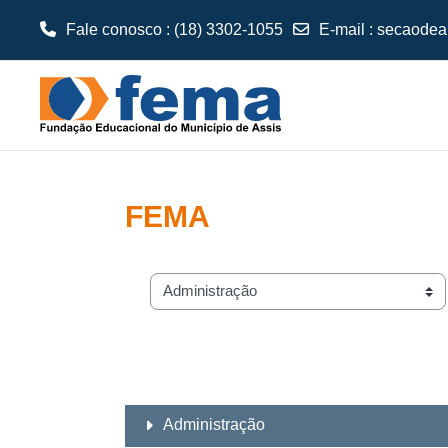
Fale conosco : (18) 3302-1055
E-mail
:
secaodea
Ir para o conteúdo principal
FEMA
Categorias de Cursos
Administração