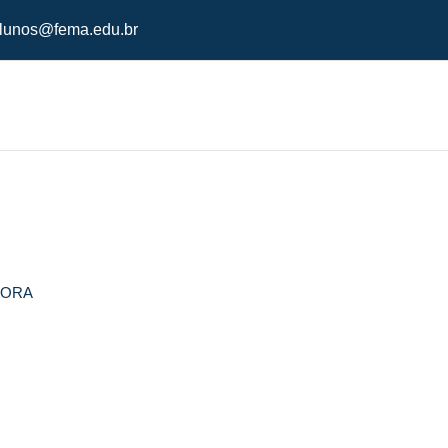
lunos@fema.edu.br
DORA