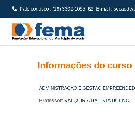
Fale conosco : (18) 3302-1055
E-mail
:
secaodea
Ir para o conteúdo principal
Informações do curso
ADMINISTRAÇÃO E GESTÃO EMPREENDE
Professor:
VALQUIRIA BATISTA BUENO