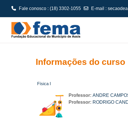
Fale conosco : (18) 3302-1055
E-mail
:
secaodea
Ir para o conteúdo principal
Informações do curso
Física I
Professor:
ANDRE CAMPO
Professor:
RODRIGO CAND