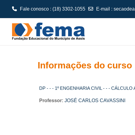
Fale conosco : (18) 3302-1055
E-mail
:
secaodea
Ir para o conteúdo principal
Informações do curso
DP - - - 1º ENGENHARIA CIVIL - - - CÁLCU
Professor:
JOSÉ CARLOS CAVASSINI