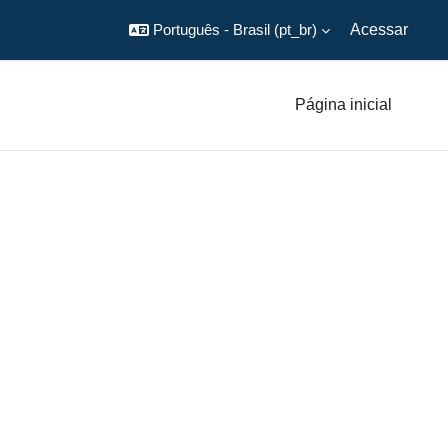
Português - Brasil ‎(pt_br)‎
Acessar
Página inicial