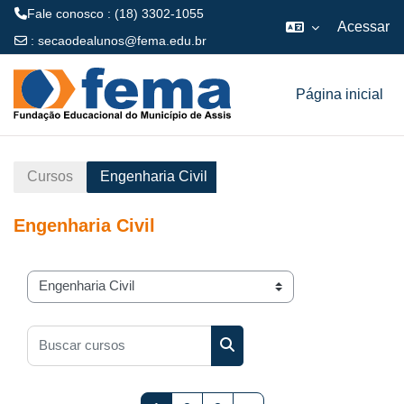
Fale conosco : (18) 3302-1055
Acessar
:
secaodealunos@fema.edu.br
Ir para o conteúdo principal
Página inicial
Cursos
Engenharia Civil
Engenharia Civil
Categorias de Cursos
Buscar cursos
Buscar cursos